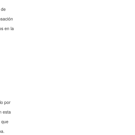
a de
nsación
os en la
lo por
n esta
o que
ba.