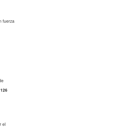
n fuerza
de
 126
 el