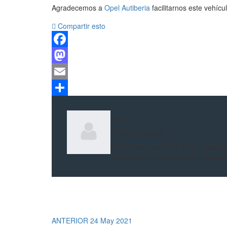
Agradecemos a
Opel Autiberia
facilitarnos este vehícu
Compartir esto
Facebook
Mastodon
Email
Compartir
Autor:
Antonio José
CEO y cofundador de Mi Cargador d
Apasionado de los coches eléctricos 
ANTERIOR
24 May 2021