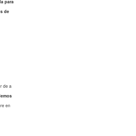
da para
os de
r de a
odemos
bre en