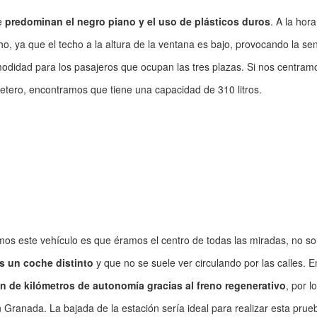
de
predominan el negro piano y el uso de plásticos duros
. A la hor
, ya que el techo a la altura de la ventana es bajo, provocando la se
odidad para los pasajeros que ocupan las tres plazas. Si nos centram
letero, encontramos que tiene una capacidad de 310 litros.
os este vehículo es que éramos el centro de todas las miradas, no so
s un coche distinto
y que no se suele ver circulando por las calles. E
n de kilómetros de autonomía gracias al freno regenerativo
, por l
Granada. La bajada de la estación sería ideal para realizar esta prue