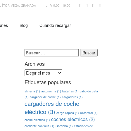
 HUÉTOR-VEGA, GRANADA
L - V 9.00 - 19.00
ones
Blog
Cuándo recargar
Buscar:
Archivos
Archivos
Etiquetas populares
almería
(1)
autonomía
(1)
baterías
(1)
cabo de gata
(1)
cargador de coche
(1)
cargadores
(1)
cargadores de coche
eléctrico
(3)
carga rápida
(1)
circontrol
(1)
coches eléctricos
(2)
coche eléctrico
(1)
corriente continua
(1)
Córdoba
(1)
estaciones de