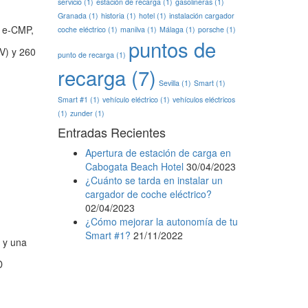
servicio
(1)
estación de recarga
(1)
gasolineras
(1)
Granada
(1)
historia
(1)
hotel
(1)
instalación cargador
a e-CMP,
coche eléctrico
(1)
manilva
(1)
Málaga
(1)
porsche
(1)
puntos de
V) y 260
punto de recarga
(1)
recarga
(7)
Sevilla
(1)
Smart
(1)
Smart #1
(1)
vehículo eléctrico
(1)
vehículos eléctricos
(1)
zunder
(1)
Entradas Recientes
Apertura de estación de carga en
Cabogata Beach Hotel
30/04/2023
¿Cuánto se tarda en instalar un
cargador de coche eléctrico?
02/04/2023
¿Cómo mejorar la autonomía de tu
Smart #1?
21/11/2022
 y una
D