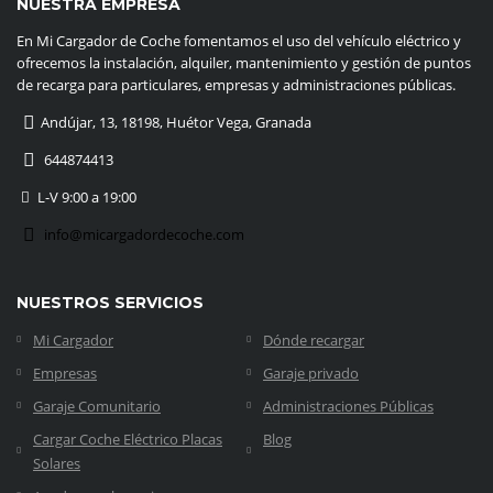
NUESTRA EMPRESA
En Mi Cargador de Coche fomentamos el uso del vehículo eléctrico y
ofrecemos la instalación, alquiler, mantenimiento y gestión de puntos
de recarga para particulares, empresas y administraciones públicas.
Andújar, 13, 18198, Huétor Vega, Granada
644874413
L-V 9:00 a 19:00
info@micargadordecoche.com
NUESTROS SERVICIOS
Mi Cargador
Dónde recargar
Empresas
Garaje privado
Garaje Comunitario
Administraciones Públicas
Cargar Coche Eléctrico Placas
Blog
Solares