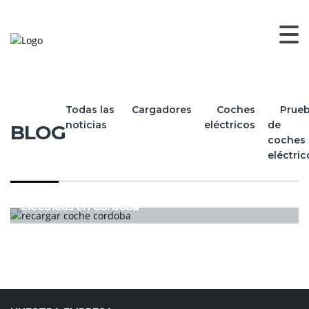
MI CARGADOR DE COCHE
>
BLOG
>
CÓRDOBA
Todas las
Cargadores
Coches
Prue
noticias
eléctricos
de
BLOG
coches
eléctric
CARGADORES
Instalación de puntos de recarga para coches
eléctricos en Córdoba