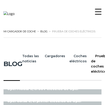
MI CARGADOR DE COCHE
>
BLOG
>
PRUEBA DE COCHES ELÉCTRICOS
Todas las
Cargadores
Coches
Prue
noticias
eléctricos
de
BLOG
coches
eléctric
PRUEBA DE COCHES ELÉCTRICOS
Opel Mokka-e, el SUV eléctrico de Opel
PRUEBA DE COCHES ELÉCTRICOS
Opel Corsa-e, el primer eléctrico de Opel