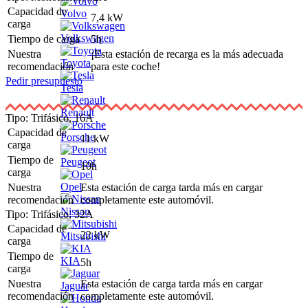
Capacidad de
Volvo
7,4 kW
carga
Volkswagen
Tiempo de carga
5h
Nuestra
¡Esta estación de recarga es la más adecuada
Toyota
recomendación
para este coche!
Pedir presupuesto
Tesla
Renault
Tipo: Trifásico, 16A
Capacidad de
Porsche
11 kW
carga
Tiempo de
Peugeot
10h
carga
Opel
Nuestra
Esta estación de carga tarda más en cargar
recomendación
completamente este automóvil.
Nissan
Tipo: Trifásico, 32A
Capacidad de
22 kW
Mitsubishi
carga
Tiempo de
KIA
5h
carga
Nuestra
Esta estación de carga tarda más en cargar
Jaguar
recomendación
completamente este automóvil.