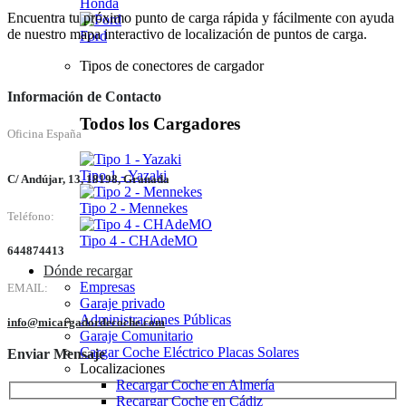
Honda
Encuentra tu próximo punto de carga rápida y fácilmente con ayuda
de nuestro mapa interactivo de localización de puntos de carga.
Ford
Tipos de conectores de cargador
Información de Contacto
Todos los Cargadores
Oficina España
Tipo 1 - Yazaki
C/ Andújar, 13, 18198, Granada
Tipo 2 - Mennekes
Teléfono:
Tipo 4 - CHAdeMO
644874413
Dónde recargar
Empresas
EMAIL:
Garaje privado
Administraciones Públicas
info@micargadordecoche.com
Garaje Comunitario
Cargar Coche Eléctrico Placas Solares
Enviar Mensaje
Localizaciones
Recargar Coche en Almería
Recargar Coche en Cádiz