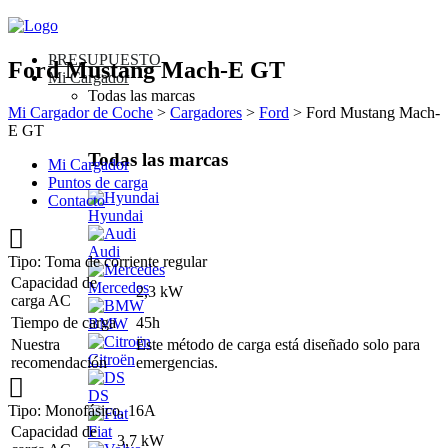
PRESUPUESTO
Ford Mustang Mach-E GT
Mi Cargador
Todas las marcas
Mi Cargador de Coche
>
Cargadores
>
Ford
>
Ford Mustang Mach-
E GT
Todas las marcas
Mi Cargador
Puntos de carga
Contacto
Hyundai
Audi
Tipo: Toma de corriente regular
Capacidad de
Mercedes
2,3 kW
carga AC
Tiempo de carga
45h
BMW
Nuestra
Este método de carga está diseñado solo para
Citroën
recomendación
emergencias.
DS
Tipo: Monofásico, 16A
Capacidad de
Fiat
3,7 kW