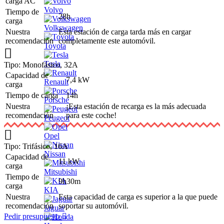
carga AC
Volvo
Tiempo de
28h
carga
Volkswagen
Nuestra
Esta estación de carga tarda más en cargar
recomendación
completamente este automóvil.
Toyota
Tesla
Tipo: Monofásico, 32A
Capacidad de
7,4 kW
Renault
carga
Tiempo de carga
14h
Porsche
Nuestra
¡Esta estación de recarga es la más adecuada
recomendación
para este coche!
Peugeot
Opel
Tipo: Trifásico, 16A
Nissan
Capacidad de
11 kW
carga
Mitsubishi
Tiempo de
9h30m
carga
KIA
Nuestra
Esta capacidad de carga es superior a la que puede
recomendación
soportar su automóvil.
Jaguar
Pedir presupuesto