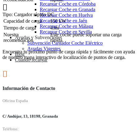
Recargar Coche en Córdoba
Recargar Coche en Granada
Tipo: Cargador rápido DC
Recargar Coche en Huelva
Recargar Coche en Jaén
Capacidad de carga
150 kW
Recargar Coche en Málaga
Tiempo de carga
43m
Recargar Coche en Sevilla
Nuestra
Este coche puede soportar una carga
Ayudas y Subvenciones
recomendación
rápida.
Subvención Cargador Coche Eléctrico
Ayudas Vigentes
Encuentra tu próximo punto de carga rápida y fácilmente con ayuda
Blog
de nuestro mapa interactivo de localización de puntos de carga.
Cuándo recargar
Información de Contacto
Oficina España
C/ Andújar, 13, 18198, Granada
Teléfono: