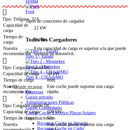
Honda
Ford
Tipo: Trifásico, 32A
Tipos de conectores de cargador
Capacidad de
22 kW
carga
Tiempo de
Todos los Cargadores
9h30m
carga
Nuestra
Esta capacidad de carga es superior a la que puede
recomendación
soportar su automóvil.
Tipo 1 - Yazaki
Tipo 2 - Mennekes
Tipo: Cargador rápido DC
Capacidad de carga
50 kW
Tipo 4 - CHAdeMO
Tiempo de carga
86m
Nuestra
Este coche puede soportar una carga
Dónde recargar
recomendación
rápida.
Empresas
Garaje privado
Administraciones Públicas
Tipo: Cargador rápido DC
Garaje Comunitario
Capacidad de carga
100 kW
Cargar Coche Eléctrico Placas Solares
Tiempo de carga
52m
Localizaciones
Recargar Coche en Almería
Nuestra
Este coche puede soportar una carga
Recargar Coche en Cádiz
recomendación
rápida.