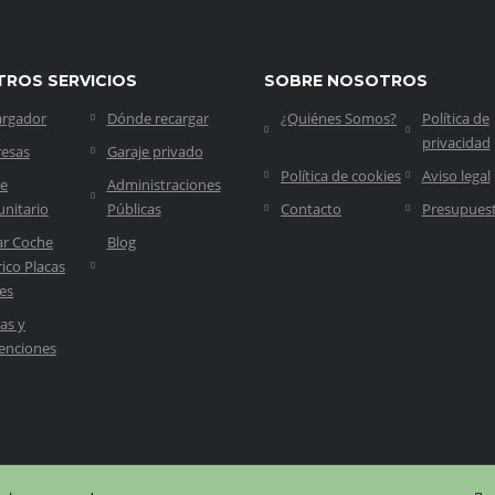
TROS SERVICIOS
SOBRE NOSOTROS
argador
Dónde recargar
¿Quiénes Somos?
Política de
privacidad
esas
Garaje privado
Política de cookies
Aviso legal
je
Administraciones
nitario
Públicas
Contacto
Presupues
ar Coche
Blog
rico Placas
es
as y
enciones