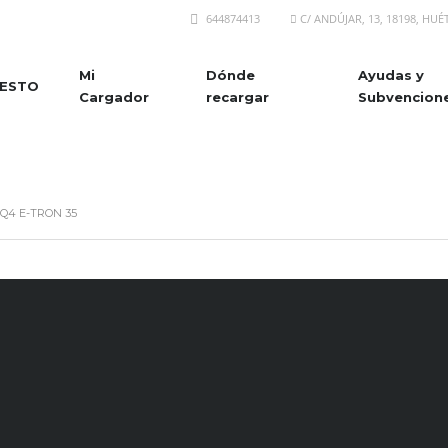
644874413
C/ ANDÚJAR, 13, 18198, HU
Mi
Dónde
Ayudas y
ESTO
Cargador
recargar
Subvencion
 Q4 E-TRON 35