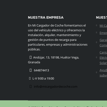
NUESTRA EMPRESA
NUES
En Mi Cargador de Coche fomentamos el
Mi C
uso del vehículo eléctrico y ofrecemos la
Empr
instalación, alquiler, mantenimiento y
gestión de puntos de recarga para
Gara
particulares, empresas y administraciones
Comu
públicas.
Carg
Andújar, 13, 18198, Huétor Vega,
Eléct
Granada
Solar
Ayud
644874413
subv
L-V 9:00 a 19:00
info@micargadordecoche.com