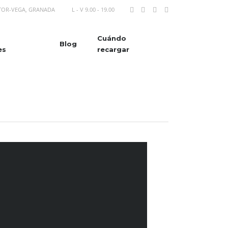
ÉTOR-VEGA, GRANADA
L - V 9.00 - 19.00
Cuándo
Blog
es
recargar