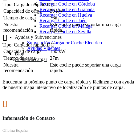
Recargar Coche en Córdoba
Tipo: Cargador rápido DC
Recargar Coche en Granada
Capacidad de carga
50 kW
Recargar Coche en Huelva
Tiempo de carga
76m
Recargar Coche en Jaén
Nuestra
Este coche puede soportar una carga
Recargar Coche en Málaga
recomendación
rápida.
Recargar Coche en Sevilla
Ayudas y Subvenciones
Subvención Cargador Coche Eléctrico
Tipo: Cargador rápido DC
Ayudas Vigentes
Capacidad de carga
150 kW
Blog
Tiempo de carga
27m
Cuándo recargar
Nuestra
Este coche puede soportar una carga
recomendación
rápida.
Encuentra tu próximo punto de carga rápida y fácilmente con ayuda
de nuestro mapa interactivo de localización de puntos de carga.
Información de Contacto
Oficina España