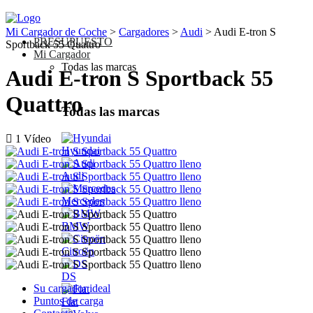
Mi Cargador de Coche
>
Cargadores
>
Audi
>
Audi E-tron S
PRESUPUESTO
Sportback 55 Quattro
Mi Cargador
Todas las marcas
Audi E-tron S Sportback 55
Quattro
Todas las marcas
1 Vídeo
Hyundai
Audi
Mercedes
BMW
Citroën
DS
Su cargador ideal
Puntos de carga
Fiat