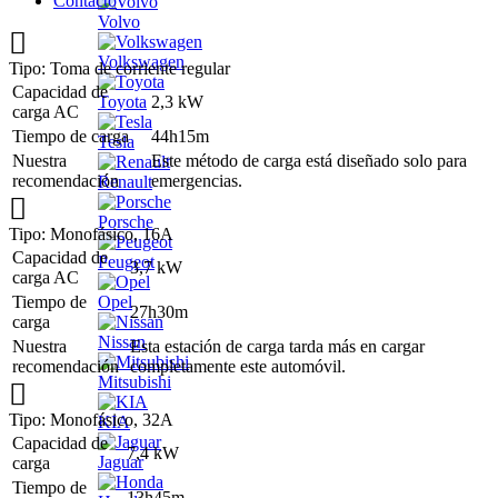
Contacto
Volvo
Volkswagen
Tipo: Toma de corriente regular
Capacidad de
2,3 kW
Toyota
carga AC
Tiempo de carga
44h15m
Tesla
Nuestra
Este método de carga está diseñado solo para
recomendación
emergencias.
Renault
Porsche
Tipo: Monofásico, 16A
Capacidad de
Peugeot
3,7 kW
carga AC
Tiempo de
Opel
27h30m
carga
Nissan
Nuestra
Esta estación de carga tarda más en cargar
recomendación
completamente este automóvil.
Mitsubishi
Tipo: Monofásico, 32A
KIA
Capacidad de
7,4 kW
Jaguar
carga
Tiempo de
13h45m