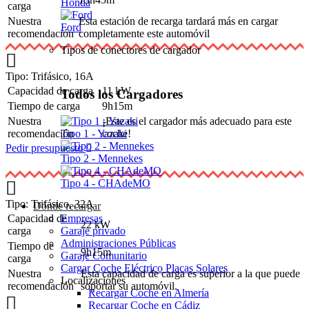
Honda
carga
Nuestra
Esta estación de recarga tardará más en cargar
Ford
recomendación
completamente este automóvil
Tipos de conectores de cargador
Tipo: Trifásico, 16A
Capacidad de carga
11 kW
Todos los Cargadores
Tiempo de carga
9h15m
Nuestra
¡Este es el cargador más adecuado para este
recomendación
Tipo 1 - Yazaki
coche!
Pedir presupuesto
Tipo 2 - Mennekes
Tipo 4 - CHAdeMO
Tipo: Trifásico, 32A
Dónde recargar
Capacidad de
Empresas
22 kW
carga
Garaje privado
Administraciones Públicas
Tiempo de
9h15m
Garaje Comunitario
carga
Cargar Coche Eléctrico Placas Solares
Nuestra
Esta capacidad de carga es superior a la que puede
Localizaciones
recomendación
soportar su automóvil.
Recargar Coche en Almería
Recargar Coche en Cádiz